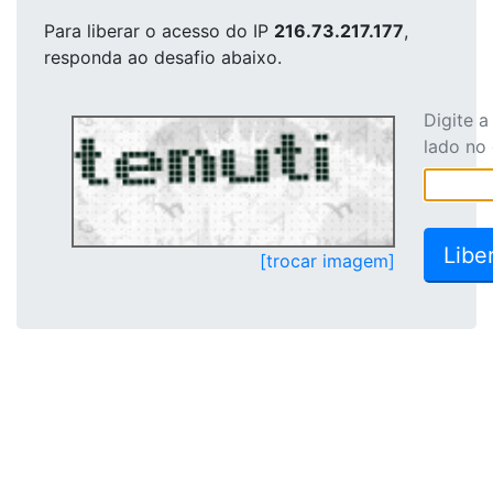
Para liberar o acesso
do IP
216.73.217.177
,
responda ao desafio abaixo.
Digite 
lado no
[trocar imagem]