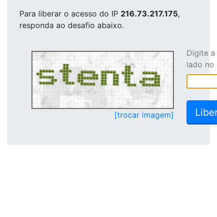
Para liberar o acesso
do IP
216.73.217.175
,
responda ao desafio abaixo.
Digite 
lado no
[trocar imagem]