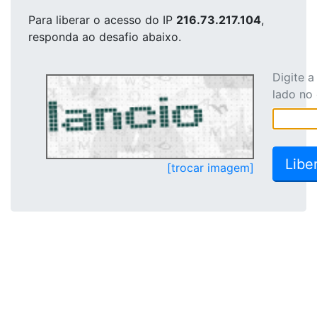
Para liberar o acesso
do IP
216.73.217.104
,
responda ao desafio abaixo.
Digite 
lado no
[trocar imagem]