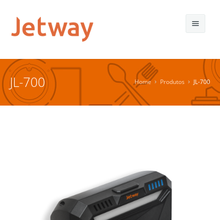
JL-700
Home
Produtos
JL-700
Sobre nós
Produtos
Distribuidores
Suporte
Contato