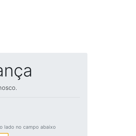
ança
nosco.
ao lado no campo abaixo