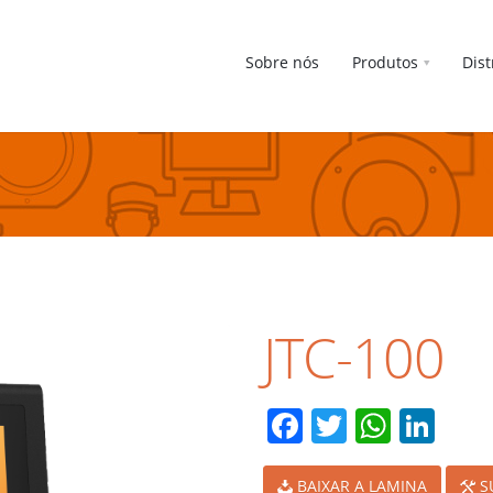
Sobre nós
Produtos
Dist
JTC-100
Facebook
Twitter
What
Lin
BAIXAR A LAMINA
S