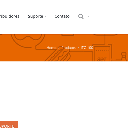
ribuidores
Suporte
Contato
Home
Produtos
JTC-100
sApp
kedIn
UPORTE