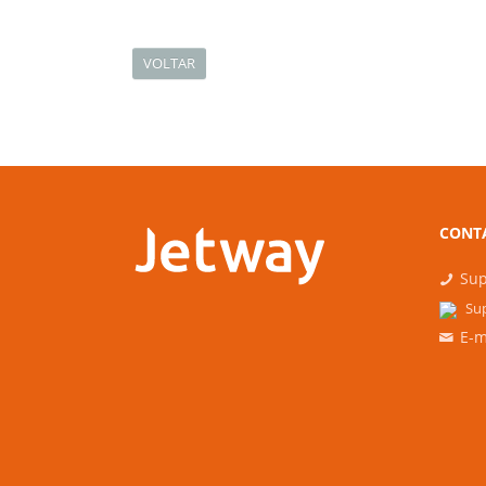
VOLTAR
CONT
Sup
Sup
E-m