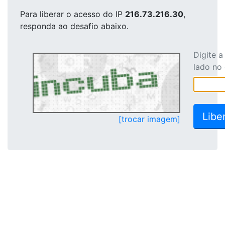
Para liberar o acesso
do IP
216.73.216.30
,
responda ao desafio abaixo.
Digite 
lado no
[trocar imagem]