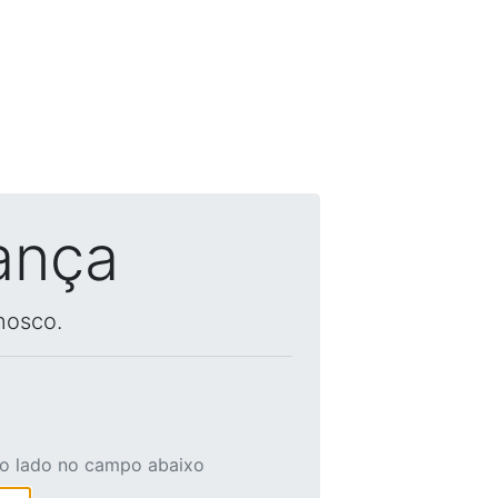
ança
nosco.
ao lado no campo abaixo