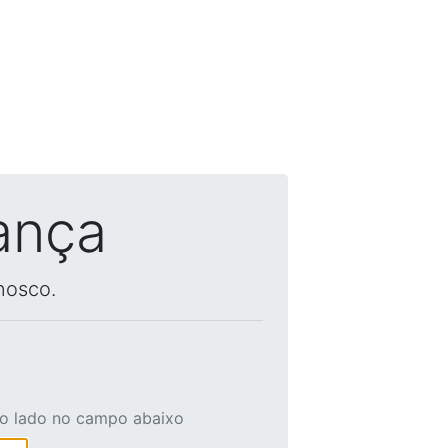
ança
nosco.
ao lado no campo abaixo